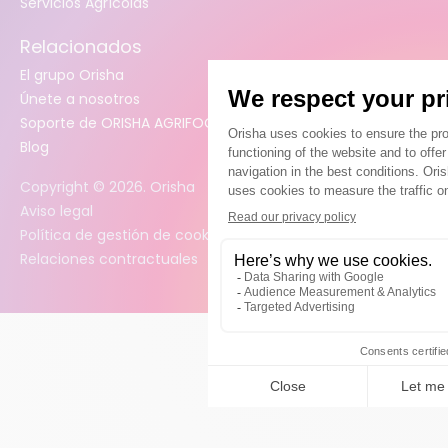
Servicios Agrícolas
Relacionados
El grupo Orisha
Únete a nosotros
Soporte de ORISHA AGRIFOOD (Jira)
Blog
Copyright ©
2026
. Orisha
Aviso legal
Política de gestión de cookies
Relaciones contractuales