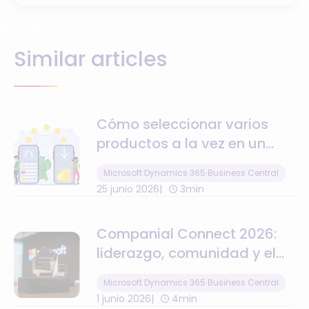
Similar articles
Cómo seleccionar varios
productos a la vez en un
pedido de transferencia en
Microsoft Dynamics 365 Business Central
Business Central
25 junio 2026
3min
Companial Connect 2026:
liderazgo, comunidad y el
momento de la inteligencia
Microsoft Dynamics 365 Business Central
artificial
1 junio 2026
4min