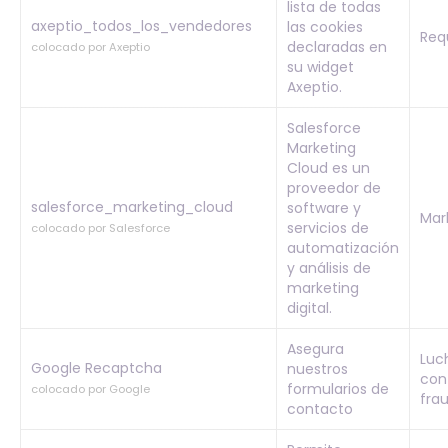
lista de todas
axeptio_todos_los_vendedores
las cookies
Req
declaradas en
colocado por Axeptio
su widget
Axeptio.
Salesforce
Marketing
Cloud es un
proveedor de
salesforce_marketing_cloud
software y
Mar
servicios de
colocado por Salesforce
automatización
y análisis de
marketing
digital.
Asegura
Luc
Google Recaptcha
nuestros
cont
formularios de
colocado por Google
fra
contacto