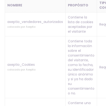
TIP
NOMBRE
PROPÓSITO
CO
Contiene la
axeptio_vendedores_autorizados
lista de cookies
Req
aceptadas por
colocado por Axeptio
el visitante
Contiene toda
la información
sobre el
consentimiento
del visitante,
axeptio_Cookies
como la fecha,
Req
su identificador
colocado por Axeptio
único anónimo
y si ya ha dado
su
consentimiento
o no.
Contiene una