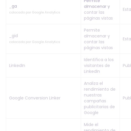
Permite
_ga
almacenar y
Esta
contar las
colocado por Google Analytics
páginas vistas
Permite
_gid
almacenar y
Esta
contar las
colocado por Google Analytics
páginas vistas
Identifica a los
LinkedIn
visitantes de
Pub
LinkedIn
Analiza el
rendimiento de
nuestras
Google Conversion Linker
Pub
campañas
publicitarias de
Google
Mide el
rendimiento de