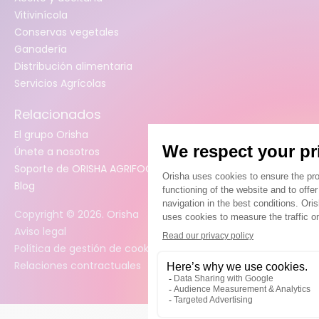
Vitivinícola
Conservas vegetales
Ganadería
Distribución alimentaria
Servicios Agrícolas
Relacionados
El grupo Orisha
Únete a nosotros
Soporte de ORISHA AGRIFOOD (Jira)
Blog
Copyright ©
2026
. Orisha
Aviso legal
Política de gestión de cookies
Relaciones contractuales